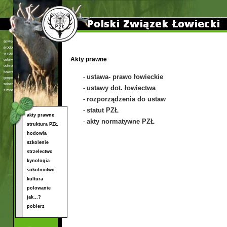
Akty prawne
ustawa- prawo łowieckie
-
ustawy dot. łowiectwa
-
rozporządzenia do ustaw
-
statut PZŁ
-
akty prawne
akty normatywne PZŁ
-
struktura PZŁ
hodowla
szkolenie
strzelectwo
kynologia
sokolnictwo
kultura
polowanie
jak...?
pobierz