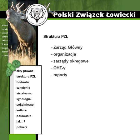
Struktura PZŁ
Zarząd Główny
-
organizacja
-
zarządy okregowe
-
OHZ-y
-
akty prawne
raporty
-
struktura PZŁ
hodowla
szkolenie
strzelectwo
kynologia
sokolnictwo
kultura
polowanie
jak...?
pobierz