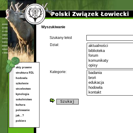
Wyszukiwanie
Szukany tekst
Dział:
akty prawne
Kategorie:
struktura PZŁ
hodowla
szkolenie
strzelectwo
kynologia
sokolnictwo
kultura
polowanie
jak...?
pobierz